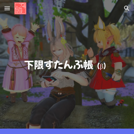
Skip to main content
Skip to navigation
下限すたんぷ帳
（β）