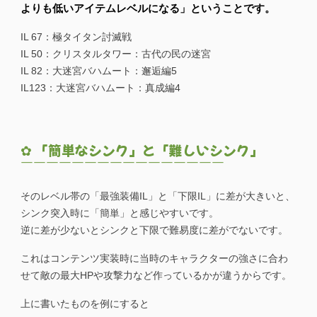
よりも低いアイテムレベルになる」ということです。
IL 67：極タイタン討滅戦
IL 50：クリスタルタワー：古代の民の迷宮
IL 82：大迷宮バハムート：邂逅編5
IL123：大迷宮バハムート：真成編4
✿ 「簡単なシンク」と「難しいシンク」
￣￣￣￣￣￣￣￣￣￣￣￣￣￣￣￣
そのレベル帯の「最強装備IL」と「下限IL」に差が大きいと、
シンク突入時に「簡単」と感じやすいです。
逆に差が少ないとシンクと下限で難易度に差がでないです。
これはコンテンツ実装時に当時のキャラクターの強さに合わ
せて敵の最大HPや攻撃力など作っているかが違うからです。
上に書いたものを例にすると