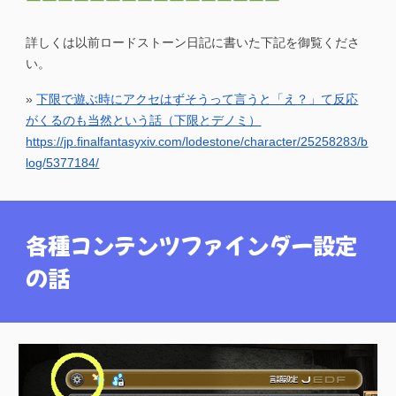
￣￣￣￣￣￣￣￣￣￣￣￣￣￣￣￣
詳しくは以前ロードストーン日記に書いた下記を御覧くださ
い。
»
下限で遊ぶ時にアクセはずそうって言うと「え？」て反応
がくるのも当然という話（下限とデノミ）
https://jp.finalfantasyxiv.com/lodestone/character/25258283/b
log/5377184/
各種コンテンツファインダー設定
の話