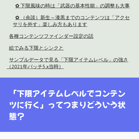
✿ 下限風味の時は「武器の基本性能」の調整も大事
✿ （余談）新生～漆黒までのコンテンツは「アクセ
サリを外す」楽しみ方もあります
各種コンテンツファインダー設定の話
絵でみる下限とシンクと
サンプルデータで見る「下限アイテムレベル」の強さ
（2021年パッチ5.x当時）
「
下限アイテムレベル
でコンテン
ツに行く」ってつまりどういう状
態？