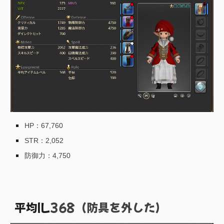
HP：
67,760
STR：
2,052
防御力：
4,750
平均IL
368（
防具
を外した）