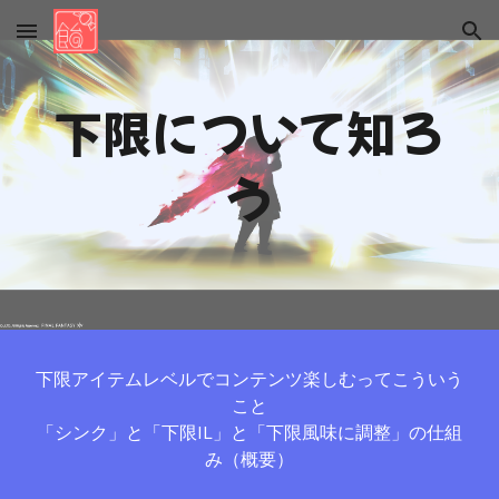
Skip to main content
Skip to navigation
下限について知ろ
う
下限アイテムレベルでコンテンツ楽しむってこういう
こと
「シンク」と「下限IL」と「下限風味に調整」の仕組
み（概要）