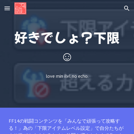
Skip to main content
Skip to navigation
好きでしょ？下限
☺
love min ilvl no echo.
FF14の戦闘コンテンツを「みんなで頑張って攻略す
る！」為の「下限アイテムレベル設定」で自分たちが